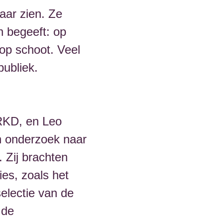
aar zien. Ze
n begeeft: op
 op schoot. Veel
publiek.
 RKD, en Leo
en onderzoek naar
. Zij brachten
ies, zoals het
electie van de
 de