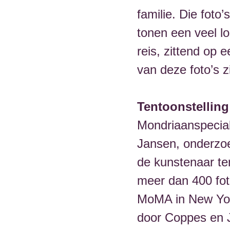
familie. Die foto
tonen een veel l
reis, zittend op 
van deze foto’s z
Tentoonstelling
Mondriaanspecial
Jansen, onderzoe
de kunstenaar t
meer dan 400 foto
MoMA in New York
door Coppes en J