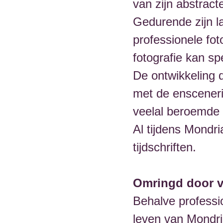
van zijn abstract
Gedurende zijn l
professionele fot
fotografie kan sp
De ontwikkeling 
met de enscenerin
veelal beroemde 
Al tijdens Mondri
tijdschriften.
Omringd door v
Behalve professio
leven van Mondri