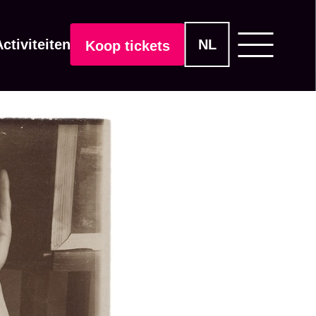
ctiviteiten
NL
Koop tickets