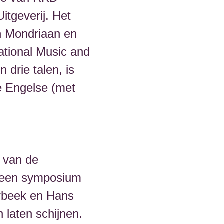
itgeverij. Het
an Mondriaan en
national Music and
 drie talen, is
e Engelse (met
e van de
 een symposium
erbeek en Hans
 laten schijnen.