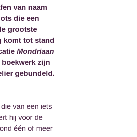
afen van naam
ots die een
de grootste
g komt tot stand
catie
Mondriaan
it boekwerk zijn
elier gebundeld.
die van een iets
rt hij voor de
grond één of meer