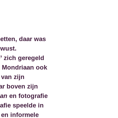
zetten, daar was
ewust.
’ zich geregeld
at Mondriaan ook
 van zijn
ar boven zijn
aan
en fotografie
afie speelde in
 en informele