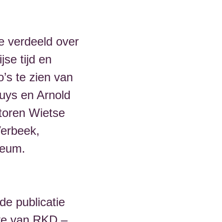
de verdeeld over
jse tijd en
o’s te zien van
uys en Arnold
toren Wietse
erbeek,
seum.
de publicatie
ave van RKD –