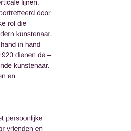
icale lijnen.
ortretteerd door
e rol die
odern kunstenaar.
 hand in hand
 1920 dienen de –
ende kunstenaar.
en en
et persoonlijke
r vrienden en