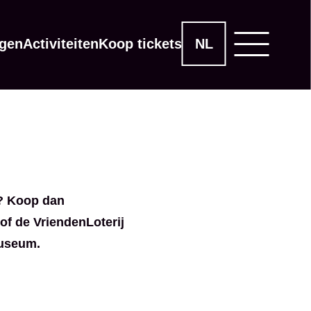
ngen
Activiteiten
Koop tickets
NL
n? Koop dan
of de VriendenLoterij
museum.