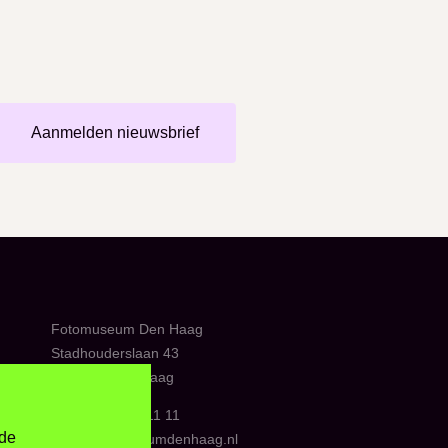
Aanmelden nieuwsbrief
Fotomuseum Den Haag
Stadhouderslaan 43
2517 HV Den Haag
31 (0)70 - 33 811 11
 de
info@fotomuseumdenhaag.nl