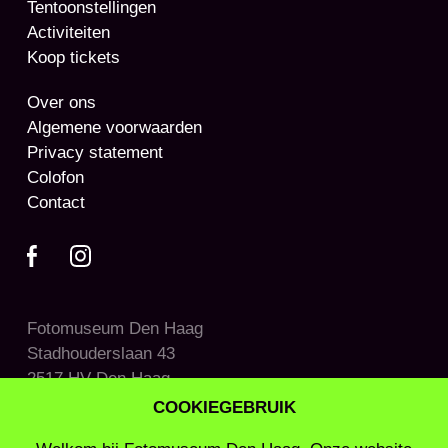
Tentoonstellingen
eraan bijdraagt.
Activiteiten
Koop tickets
Over ons
Algemene voorwaarden
Privacy statement
Colofon
Contact
Fotomuseum Den Haag
Stadhouderslaan 43
2517 HV Den Haag
COOKIEGEBRUIK
31 (0)70 - 33 811 11
info@fotomuseumdenhaag.nl