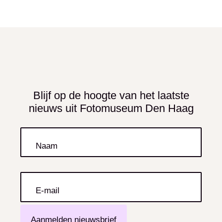
Fotografen Roos Koole en Jeffrey
Grouwstra van KijkLab begeleidden
leerlingen van het vwo/gymnasium van het
Christelijk lyceum Zandvliet en leerlingen uit
internationale schakelklassen voor
nieuwkomers bij het maken van een serie
Blijf op de hoogte van het laatste
nieuws uit Fotomuseum Den Haag
beelden. Door fotografisch te
experimenteren met lagen, kleur en
compositie onderzochten zij hoe
Naam
verschillende culturele achtergronden elkaar
beïnvloeden en samen iets nieuws vormen.
E-mail
Den Haag kent inwoners met veel
verschillende achtergronden. Net als Van
Aanmelden nieuwsbrief