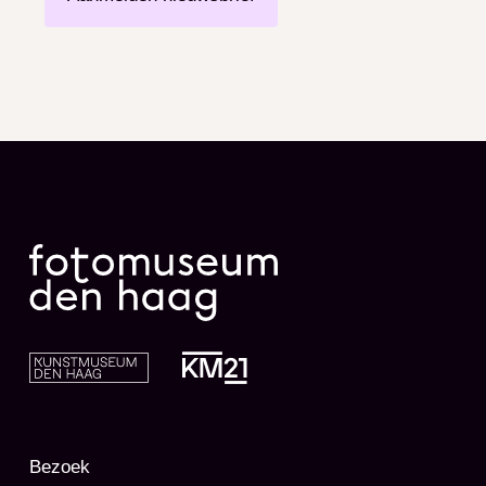
Wyk groeien de deelnemende leerlingen op
in een omgeving waarin culturen
voortdurend samenkomen. Deze mix brengt
een grote rijkdom met zich mee, maar kan
soms ook schuring veroorzaken. Door te
experimenteren met fotografie en lagen
onderzoeken de jongeren hun culturele
achtergrond en maken ze diversiteit
zichtbaar
Het resultaat is een tentoonstelling die
culturele diversiteit toont als een creatieve
en verbindende kracht: voortdurend in
Bezoek
beweging en gevormd door iedereen die