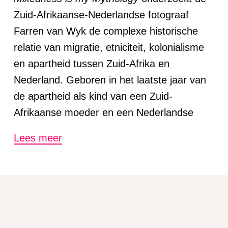
Zuid-Afrikaanse-Nederlandse fotograaf
Farren van Wyk de complexe historische
relatie van migratie, etniciteit, kolonialisme
en apartheid tussen Zuid-Afrika en
Nederland. Geboren in het laatste jaar van
de apartheid als kind van een Zuid-
Afrikaanse moeder en een Nederlandse
vader, werd Van Wyk geclassificeerd als
Lees meer
‘coloured’. Vanaf haar zesde groeide ze op
in Nederland, omringd door diverse
culturen. Deze invloeden zijn volop te zien in
haar werk.
Van Wyk kiest bewust voor de traditionele