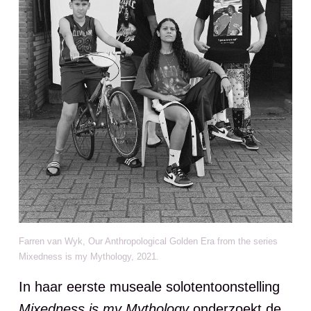
Farren van Wyk, Our Anthropological Golden Era from the series
Mixedness is my Mythology, 2021.
In haar eerste museale solotentoonstelling
Mixedness is my Mythology
onderzoekt de