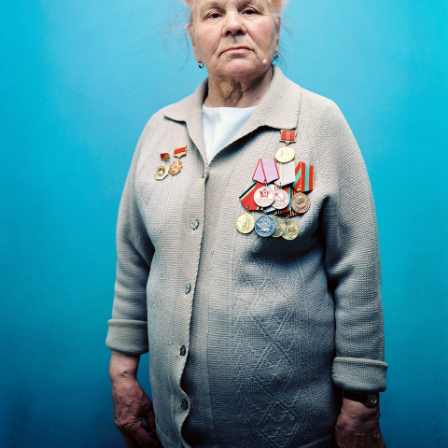
de slager achter het hakblok, de
ambtenaar achter het bureau en de
jongeren op straat. Deze tentoonstelling
onderzoekt zijn werkwijze en laat zien
hoe deze, bewust of onbewust,
verbinding tussen de mensen smeedt die
ver voorbij de landsgrenzen reiken.
Ordinary People
is te zien van 9
december 2023 tot en met 17 maart 2024.