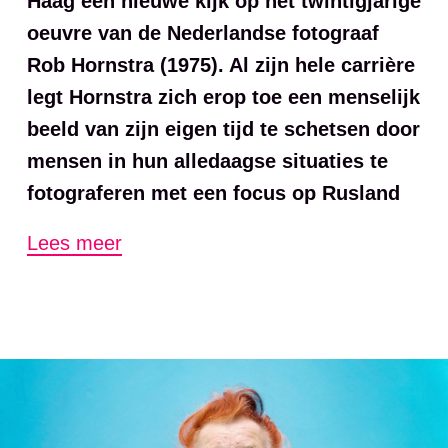
Haag een nieuwe kijk op het twintigjarige
oeuvre van de Nederlandse fotograaf
Rob Hornstra (1975). Al zijn hele carrière
legt Hornstra zich erop toe een menselijk
beeld van zijn eigen tijd te schetsen door
mensen in hun alledaagse situaties te
fotograferen met een focus op Rusland
en Europa. Tot nu toe verdween
Lees meer
Hornstra’s aanpak naar de achtergrond
in zijn publicaties en presentaties, maar
in de tentoonstelling
Ordinary People
staat juist zijn categorische werkproces
centraal. Overal waar hij komt, gaat hij
op zoek naar dagelijkse taferelen, zoals