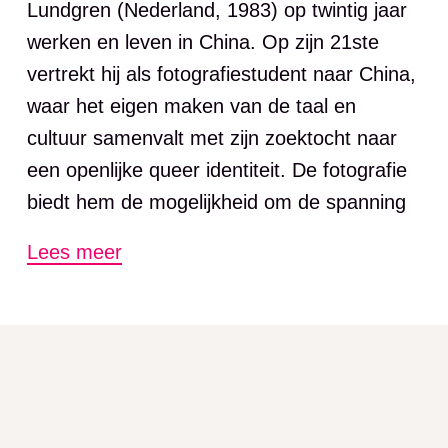
Lundgren (Nederland, 1983) op twintig jaar
werken en leven in China. Op zijn 21ste
vertrekt hij als fotografiestudent naar China,
waar het eigen maken van de taal en
cultuur samenvalt met zijn zoektocht naar
een openlijke queer identiteit. De fotografie
biedt hem de mogelijkheid om de spanning
tussen beeld en werkelijkheid te
Lees meer
onderzoeken.
Kenmerkend voor Lundgren is zijn
voortdurende experiment met uiteenlopende
fotografische stijlen, zonder daarbij zijn
eigen blik, intuïtie en verwondering te