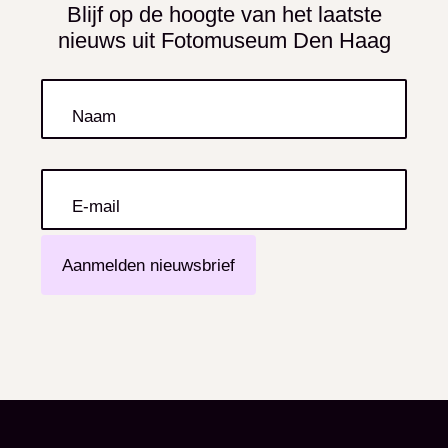
verliezen. Deze tentoonstelling brengt zijn
Blijf op de hoogte van het laatste
nieuws uit Fotomuseum Den Haag
belangrijkste, in China gerealiseerde
projecten, zoals Empty Bottles, Real
Dreams en Wow Taobao samen. Door het
Naam
persoonlijke te verbinden met het
maatschappelijke, opent Lundgren nieuwe
perspectieven op hoe wij naar China kijken.
E-mail
Aanmelden nieuwsbrief